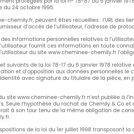
nt protégées par la loi n° 78-87 du 6 janvier 1978, l
e du 24 octobre 1995.
-chemily.fr, peuvent êtres recueillies : l’URL des lien
sseur d’accès de l’utilisateur, l’adresse de protocole
es informations personnelles relatives à l’utilisate
L’utilisateur fournit ces informations en toute con
à l’utilisateur du site www.cheminee-chemily.fr l’obli
suivants de la loi 78-17 du 6 janvier 1978 relative à 
ification et d’opposition aux données personnelles 
entité avec signature du titulaire de la pièce, en p
du site www.cheminee-chemily.fr n’est publiée à l’in
s. Seule l’hypothèse du rachat de Chemily & Co et d
serait à son tour tenu de la même obligation de con
y.fr.
sitions de la loi du 1er juillet 1998 transposant la d