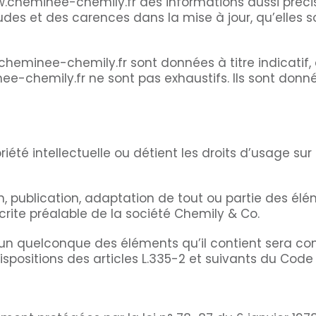
w.cheminee-chemily.fr des informations aussi précise
es et des carences dans la mise à jour, qu’elles soi
heminee-chemily.fr sont données à titre indicatif, et
ee-chemily.fr ne sont pas exhaustifs. Ils sont donn
iété intellectuelle ou détient les droits d’usage sur 
, publication, adaptation de tout ou partie des élé
 écrite préalable de la société Chemily & Co.
 l’un quelconque des éléments qu’il contient sera 
ositions des articles L.335-2 et suivants du Code de